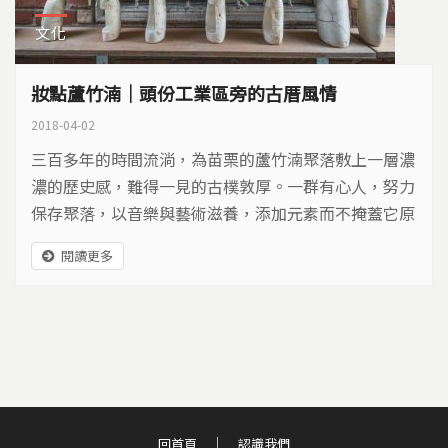
文化
妝點蘆竹湳｜頭份工業區旁的古厝風情
2018-04-02
三百多年的時間流淌，為苗栗的蘆竹湳聚落敷上一層濃
濃的歷史感，難得一見的古樸敦厚。一群有心人，努力
保存聚落，以音樂與藝術滋養，添加元素而不掩蓋它原
有的風采。
閱讀更多
回首頁
認識我們