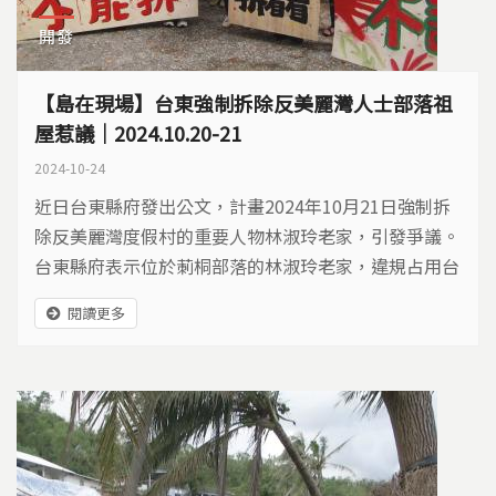
開發
【島在現場】台東強制拆除反美麗灣人士部落祖
屋惹議｜2024.10.20-21
2024-10-24
近日台東縣府發出公文，計畫2024年10月21日強制拆
除反美麗灣度假村的重要人物林淑玲老家，引發爭議。
台東縣府表示位於莿桐部落的林淑玲老家，違規占用台
東縣政府土地，在住家旁加蓋建築物，2023年9月8日
閱讀更多
縣府勒令要補行申請執照或是自行拆除。林淑玲母親林
金蒂不服提出訴願，2024年9月25日高雄高等行政法院
判決林金蒂敗訴。 ​ 對此結果，林金蒂表示，房屋早在民
國80幾年就建成，去年(2023)...