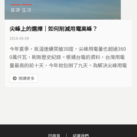
能源
生活
尖峰上的選擇｜如何削減用電高峰？
2016-08-08
今年夏季，氣溫連續突破38度，尖峰用電量也超過360
0萬仟瓦，刷新歷史紀錄。根據台電的資料，台灣用電
量最高的前十天，今年就包辦了九天。為解決尖峰用電
吃緊情況，六月初，政府一度計畫重啟核一廠一號機，
閱讀更多
引起廣泛討論。為滿足尖峰用電的那一瞬間，不至於發
生跳電、限電，我們的選擇，除了啟動舊機組、不斷興
建電廠，政府與民間有沒有其他選擇？
回首頁
認識我們