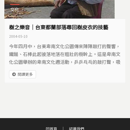
文化
樹之樂音｜台東都蘭部落尋回樹皮衣的技藝
2004-05-10
今年四月中，台東卑南文化公園傳來陣陣敲打的聲響，
鐵鎚、石棒此起彼落地落在粗壯的樹幹上。這是卑南文
化公園舉辦的卑南文化週活動，乒乒乓乓的敲打聲，吸
引了許多好奇的小朋友們，跟著阿美族的阿公阿媽們一
閱讀更多
起拿著棒子，加入製作樹皮衣的行列。
回首頁
認識我們