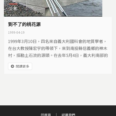
災害
到不了的桃花源
1999-04-19
1999年3月10日，四名來自義大利國科會的地質學者，
在台大教授陳宏宇的帶領下，來到南投縣信義鄉的神木
村，探勘土石流的源頭。在去年5月4日，義大利南部的
坎貝尼亞，發生了很有名一個地質災害，我們把它叫泥
閱讀更多
流災害。 整個村莊將近150人遭到泥流的掩埋，台灣跟
義大利兩個國家，有著相同地質災害的背景。眼前這堆
堆滿了土石的河床，讓我們不得不承認神木村，這樣一
個有山、有水，又有千年神木庇廕的小山城，...
回首頁
認識我們