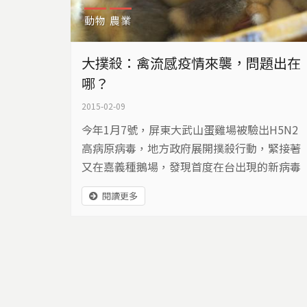
動物
農業
大撲殺：禽流感疫情來襲，問題出在
哪？
2015-02-09
今年1月7號，屏東大武山蛋雞場被驗出H5N2
高病原病毒，地方政府展開撲殺行動，緊接著
又在嘉義種鵝場，發現首度在台出現的新病毒
H5N8，雲林、台南、屏東則是驗出新型H5N
閱讀更多
2，之後又在高雄跟屏東檢出同樣首度出現在
台灣的新病毒H5N3，短短幾天，三株高病原
新病毒從南到北，雞、鴨、鵝都傳出疫情...