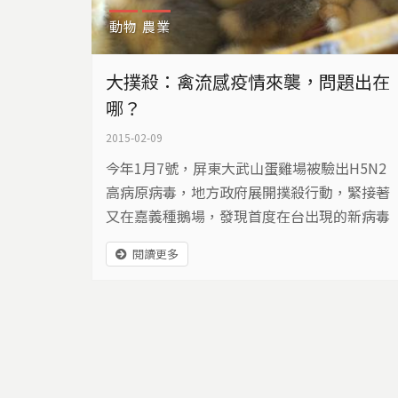
動物
農業
大撲殺：禽流感疫情來襲，問題出在
哪？
2015-02-09
今年1月7號，屏東大武山蛋雞場被驗出H5N2
高病原病毒，地方政府展開撲殺行動，緊接著
又在嘉義種鵝場，發現首度在台出現的新病毒
H5N8，雲林、台南、屏東則是驗出新型H5N
閱讀更多
2，之後又在高雄跟屏東檢出同樣首度出現在
台灣的新病毒H5N3，短短幾天，三株高病原
新病毒從南到北，雞、鴨、鵝都傳出疫情...