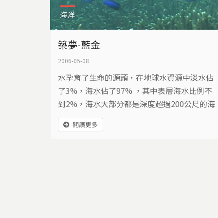
海洋
築夢-藍金
2006-05-08
水孕育了生命的源頭，在地球水資源中淡水佔
了3%，海水佔了97% ，其中表層海水比例不
到2%，海水大部分都是深度超過200公尺的海
洋深層水。深層海水過去不見天日，千萬年來
閱讀更多
緩慢隨著潮流移動，但21世紀一項被稱為藍金
的產業，逐漸萌芽成熟，或許將成為台灣下一
個明星產業。