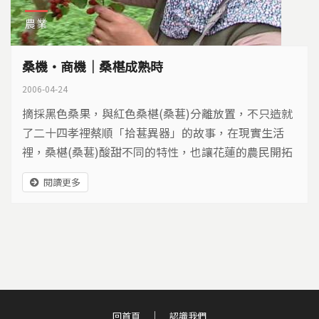
農業
桑機‧商機｜桑椹成熟時
2006-04-24
摘採黑色桑果，與紅色桑椹(桑葚)分離放置，不只造就
了二十四孝裡蔡順「拾葚異器」的故事，在現實生活
裡，桑椹(桑葚)酸甜不同的特性，也讓花蓮的農民開拓
了海外商機，這個紅色果實究竟有什麼秘密？拓展的背
閱讀更多
後又有什麼故事呢？
回首頁
認識我們