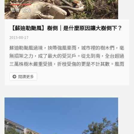
植物
災害
【蘇迪勒颱風】樹倒｜是什麼原因讓大樹倒下？
2015-08-17
蘇迪勒颱風過境，挾帶強風豪雨，城市裡的樹木們，毫
無招架之力，成了最大的受災戶。從北到南，全台超過
三萬株樹木嚴重受損，折枝受傷的更是不計其數。風雨
過後，殘缺的枝葉，訴說著百般無奈…
閱讀更多