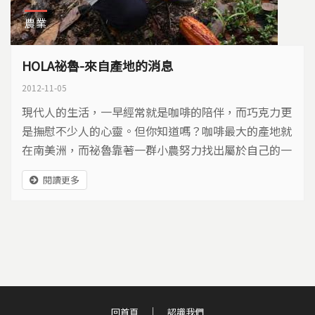
農業
HOLA祕魯-來自產地的消息
2012-11-05
現代人的生活，一早經常就是咖啡的陪伴，而巧克力更
是撫慰不少人的心靈。但你知道嗎？咖啡最大的產地就
在南美洲，而祕魯靠著一群小農努力找出屬於自己的一
片天，把祕魯帶到有機咖啡第一名，也是最早出口有機
閱讀更多
可可的國家。他們是怎麼辦到的？這些產地的故事，我
們說給你聽，希望能讓你對手上的這杯咖啡和嘴裡的甜
蜜巧克力，有更深的認識。
回首頁
認識我們