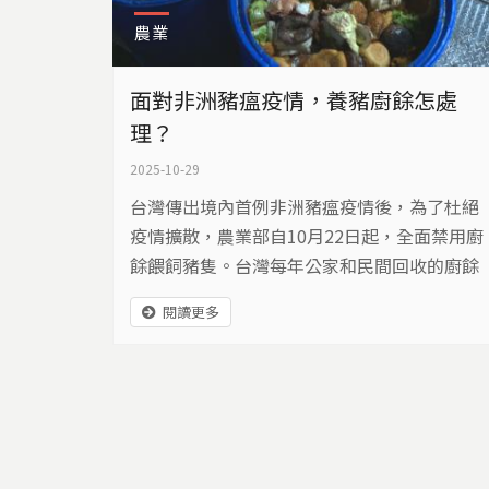
農業
面對非洲豬瘟疫情，養豬廚餘怎處
理？
2025-10-29
台灣傳出境內首例非洲豬瘟疫情後，為了杜絕
疫情擴散，農業部自10月22日起，全面禁用廚
餘餵飼豬隻。台灣每年公家和民間回收的廚餘
量約有77.2萬噸，其中有六成約48.3萬噸，是
閱讀更多
交給豬隻大軍來消滅，在禁餵豬隻廚餘之後，
這些養豬廚餘都去了哪裡？