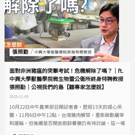
面對非洲豬瘟的突擊考試！危機解除了嗎？｜ft.
中興大學獸醫學院微生物暨公衛所終身特聘教授
張照勤｜公視我們的島【聽專家怎麼說】
2025-11-09
10月22日中午農業部召開記者會，歷經15天的提心吊
膽，11月6日中午12點，台灣豬肉解禁，重新啟動屠宰
和運輸，但後續是否開放廚餘養豬仍有待討論，這一場
非洲豬瘟戰役，至此總算可喘口氣，但危機真的解除了