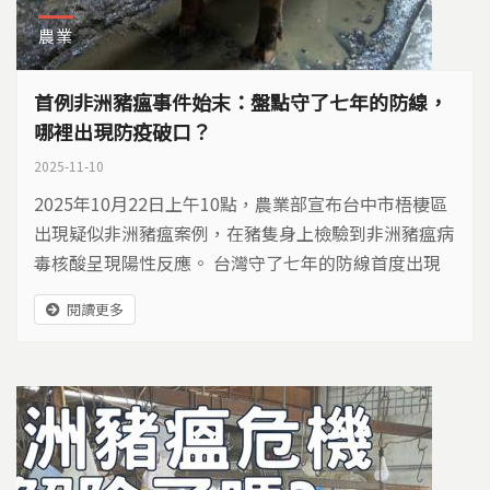
農業
首例非洲豬瘟事件始末：盤點守了七年的防線，
哪裡出現防疫破口？
2025-11-10
2025年10月22日上午10點，農業部宣布台中市梧棲區
出現疑似非洲豬瘟案例，在豬隻身上檢驗到非洲豬瘟病
毒核酸呈現陽性反應。 台灣守了七年的防線首度出現
破口，為全台養豬產業投下震撼彈。面對非洲豬瘟來
閱讀更多
襲，台灣如臨大敵，展開豬肉產業保衛戰…