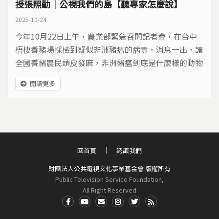
授張照勤｜公視我們的島【聽專家怎麼說】
2025-10-24
今年10月22日上午，農業部緊急召開記者會，在台中
梧棲養豬場採檢到疑似非洲豬瘟的病毒，消息一出，讓
全國養豬農民頭皮發麻，非洲豬瘟到底是什麼樣的動物
傳染病？非洲豬瘟的病毒株有哪些類型？台灣發現的又
閱讀更多
是接近哪一種？是透過哪種可能傳染途徑來到台灣的
呢？ 資料來源/農業部 這次政府公告五天禁宰禁運，並
隨時視狀況延長，會帶來哪些影響，這段期間，如何掌
握關鍵疫調？防檢署在案例場周圍半徑三公里進行移動
管制，...
回首頁
認識我們
財團法人公共電視文化事業基金會 版權所有
Public Television Service Foundation,
All Right Reserved