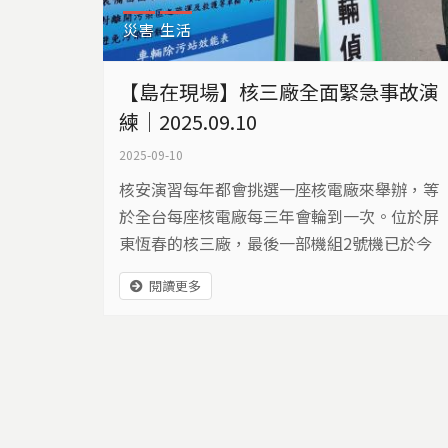
災害
生活
【島在現場】核三廠全面緊急事故演
練｜2025.09.10
2025-09-10
核安演習每年都會挑選一座核電廠來舉辦，等
於全台每座核電廠每三年會輪到一次。位於屏
東恆春的核三廠，最後一部機組2號機已於今
年5月17日停機，但用過核燃料還存放在廠
閱讀更多
區，安全管理仍不能鬆懈，9月9日開始進行三
天核安演習。 模擬操作中心控制室 /台電提供
核安會表示，今年演習以「從嚴、從難」為原
則來進行情境想定，模擬核三廠遭遇強震後，
廠區多處道路受損、外電喪失、用過燃料池損
毀導致池水水位降低，...