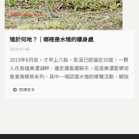
動物
濕地
開發
雉於何地？｜哪裡是水雉的棲身處
2019-07-08
2019年6月底，才早上八點，氣溫已經逼近30度，一群
人在高雄美濃湖畔，邊走邊看邊聊天。這是美濃愛鄉協
進會黃蝶祭系列，其中一場認識水雉的導覽活動，解說
老師是劉孝伸與黃淑玫這對夫妻檔。 劉孝伸表示，美
閱讀更多
濃湖東北方一片濕地，地勢很低漥，沒辦法種農作物，
地主一直擱著沒處理，後來他發現，在附近野蓮田度冬
的水雉，如果受到驚嚇，就會飛到濕地避險。跟老婆商
量後，2017年1月，剛從教職退休的劉孝伸，自掏腰包
租地...