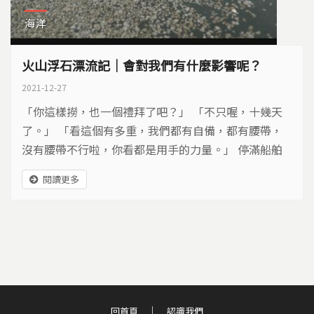
海洋
火山浮石漂流記｜會對我們有什麼影響呢？
2021-12-27
「你這樣撈，也一個禮拜了吧？」 「不只喔，十幾天
了。」 「看這個有多重，我們都有自備，都有腰帶，
沒有腰帶不行啦，你看都是用手的力量。」 停滿船舶
的漁港，放眼望去一片土黃，滿滿全是火山浮石。數名
閱讀更多
工作人員正拿著類似撈魚網的工具，在岸邊打撈。只是
再怎麼撈，浮石依然日日漂進來，撈也撈不完。究竟這
些火山浮石是從哪裡來的？ 根據海委會國家海洋研究
院的模擬系統推估，今年8月中旬，...
回首頁
認識我們