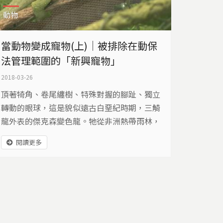
動物
當動物變成寵物(上)｜被排除在動保
法管理範圍的「新興寵物」
2018-03-26
頂著犄角、卷尾纏樹、特殊對握的腳趾、獨立
轉動的眼球，這是貌似遠古白堊紀時期，三觭
龍外表的傑克森變色龍。牠從非洲熱帶雨林，
被賣到台灣高雄這座城市，住在玻璃缸裡，和
閱讀更多
其他爬蟲動物待價而沽。