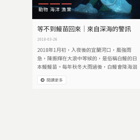
動物
海洋
漁業
等不到鰻苗回來｜來自深海的警訊
2018-03-26
2018年1月初，入夜後的宜蘭河口，風強雨
急，陳振輝在大浪中等候的，是俗稱白鰻的日
本鰻鰻苗。每年秋冬大雨過後，白鰻會降海洄
游三千多公里，到馬里亞納海溝西側海域的深
閱讀更多
海產卵。