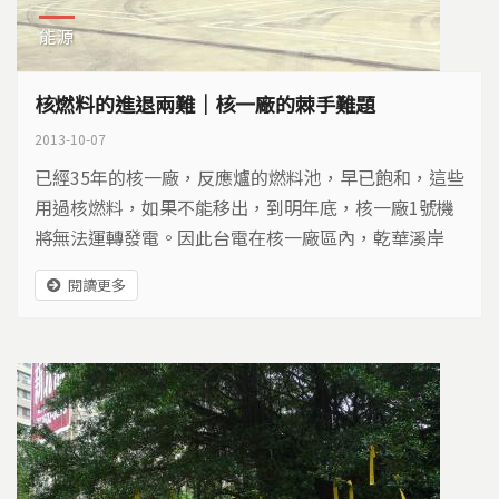
能源
核燃料的進退兩難｜核一廠的棘手難題
2013-10-07
已經35年的核一廠，反應爐的燃料池，早已飽和，這些
用過核燃料，如果不能移出，到明年底，核一廠1號機
將無法運轉發電。因此台電在核一廠區內，乾華溪岸
邊，興建了用過核燃料乾式貯存場，1560束用過燃料
閱讀更多
棒，即將存放在這裡，長達四十年，引發居民與反核團
體的擔憂…