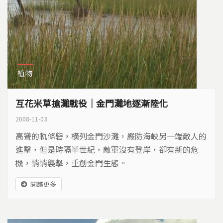
植物
互花米草搶灘戰役｜金門灘地逐漸陸化
2008-11-03
高聳的軌條砦，橫列金門沙灘，嚴防海峽另一端敵人的
進擊，但是時隔半世紀，敵軍沒有登岸，卻有新的危
機，悄悄襲擊，重創金門生態。
閱讀更多