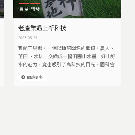
農業
開發
老產業遇上新科技
2006-05-29
宜蘭三星鄉，一個以種蔥聞名的鄉鎮，農人、
蔥田 、水圳，交織成一幅田園山水畫，好山好
水的魅力，竟也吸引了高科技的目光，國科會
預計將這裡，劃設為新竹科學園區的宜蘭基
閱讀更多
地，當老產業遇上新科技，傳統與現代開始產
生衝突，純樸的小鎮，宛如面對一場暴雨來
襲。