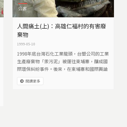
公害
人間痛土(上)：高雄仁福村的有害廢
棄物
1999-05-10
1998年底台灣石化工業龍頭，台塑公司的工業
生產廢棄物「汞污泥」被運往柬埔寨，釀成國
際環保糾紛事件。後來，在柬埔寨和國際輿論
壓力下，台塑承諾要把這批汞污泥運往美國處
閱讀更多
理。但是，四月初美國環保署拒絕發出輸入許
可，使汞污泥運送到洛杉磯威斯特莫蘭鎮垃圾
掩埋場接受掩埋的計劃落空，四月六日傍晚被
美國拒絕的汞污泥，從柬埔寨運回台灣的高雄
港。五個多月來，這批有害的廢棄物始終找不
到去路。...