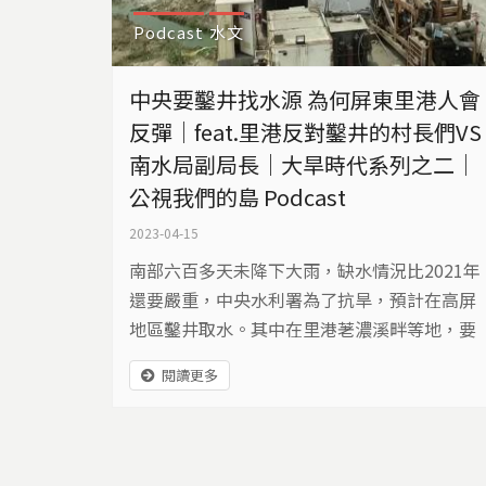
Podcast
水文
中央要鑿井找水源 為何屏東里港人會
反彈｜feat.里港反對鑿井的村長們VS
南水局副局長｜大旱時代系列之二｜
公視我們的島 Podcast
2023-04-15
南部六百多天未降下大雨，缺水情況比2021年
還要嚴重，中央水利署為了抗旱，預計在高屏
地區鑿井取水。其中在里港荖濃溪畔等地，要
新鑿14口井，做為抗旱備援水井，地方居民認
閱讀更多
為水利署沒有事先告知情況，再加上地方已經
有抽不到水的情況，認為這14口井會加劇嚴重
影響在地的農業及養殖業的生計，提出嚴正抗
議。