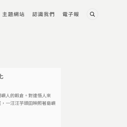
主題網站
認識我們
電子報
化
蘭嶼人的穀倉。對達悟人來
域，一汪汪芋頭田映照著島嶼