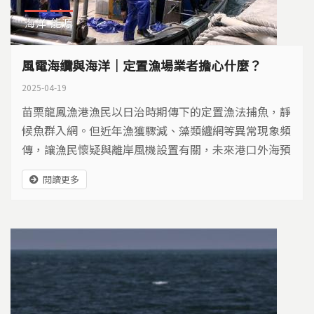
海洋
能源
風電海纜與海洋｜定置漁場業者擔心什麼？
2025-04-19
苗栗龍鳳漁港漁民以日治時期傳下的定置漁法捕魚，靜
候魚群入網。但近年漁獲驟減、藻類纏網等異常現象頻
傳，讓漁民懷疑與離岸風機設置有關，未來港口外海預
計還會設立更多風機，而且風機的海底電纜將通過漁
閱讀更多
場，讓漁民憂心海洋環境會面臨更大衝擊......