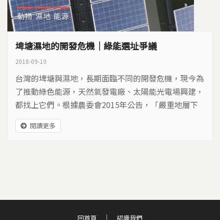
動物
濕地
能源
埤塘濕地的開發危機｜綠能選址爭議
2018-09-10
台灣的埤塘與濕地，長期面臨不同的開發危機，現今為
了推動綠色能源，天然氣發電廠、太陽能光電場興建，
都找上它們。根據農委會2015年公告，「嚴重地層下
陷不利耕作地區，可以設置綠能設施」。盤點出可利用
閱讀更多
面積約1253公頃，其中許多是濕地區域。現今再增加
埤塘設置光電場，讓環境面臨更大的生態危機。 高雄
永安溼地過去鳥況不錯，生態團體記錄到的棲息鳥類高
達170多種，遭到放乾設置太陽光電板而引發爭議。...
回首頁
認識我們