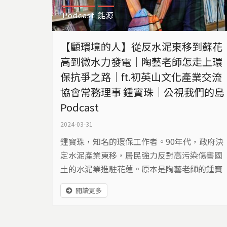
Podcast
能源
【顧環境的人】從反水泥東移到蘇花
高到微水力發電｜陶藝老師怎走上環
保抗爭之路｜ft.初英山文化產業交流
協會常務理事 鍾寶珠｜公視我們的島
Podcast
2024-03-31
鍾寶珠，知名的環保工作者。90年代，政府決
定水泥產業東移，居民強力反對高污染傷害國
土的水泥業進駐花蓮。原本是陶藝老師的鍾寶
珠，當時的夢想是到學校當老師，1993年7月
閱讀更多
的那一天，鍾寶珠為是否要申領代課教師甄試
報名表，還是要加入正在縣府前嘶吼抗議的鄉
親們？