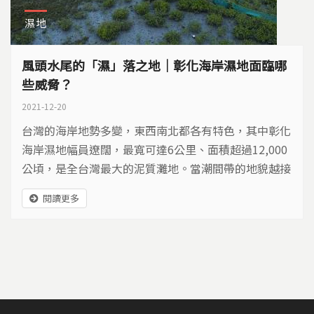
濕地
風頭水尾的「濕」落之地｜彰化海岸濕地面臨哪
些威脅？
2021-12-20
台灣的海岸地勢多變，東西南北都各有特色，其中彰化
海岸濕地幅員遼闊，最寬可達6公里、面積超過12,000
公頃，是全台灣最大的泥質灘地。當潮間帶的地貌越接
近原始泥灘地的模樣時，生態也越精彩。但是這片廣袤
閱讀更多
的泥灘地，多年來卻飽受工業開發、外來植物入侵等問
題摧殘。