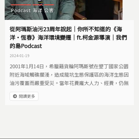
Podcast
海洋
公害
從阿瑪斯油污23周年說起｜你所不知道的《海
洋‧恆春》海洋環境變遷｜ft.柯金源導演｜我們
的島Podcast
2024-01-19
2001年1月14日，希臘籍貨輪阿瑪斯號在墾丁國家公園
附近海域觸礁擱淺，造成龍坑生態保護區的海洋生態因
油污覆蓋而嚴重受災。當年花費龐大人力、經費，仍無
法全面清除海岸油污，船隻的殘骸與載運的鐵礦砂，至
閱讀更多
今也還遺留在海底。 ​ 這場歷史重大海洋污染事件，恐
怕很多人都不曾知曉。這次邀請資深環境紀錄片導演柯
金源，來一起談論23年前阿瑪斯事件導致的環境災難，
23年過去，是否有什麼改變？ ​...