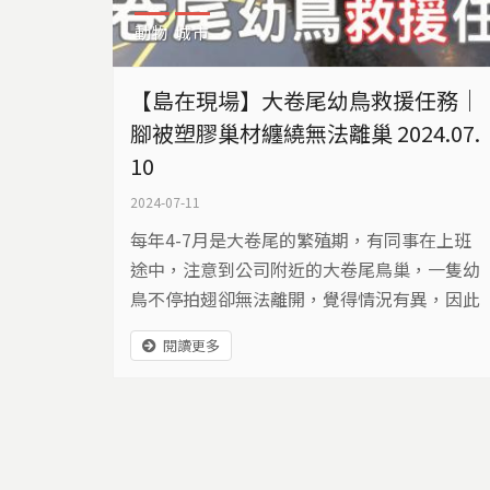
動物
城市
【島在現場】大卷尾幼鳥救援任務｜
腳被塑膠巢材纏繞無法離巢 2024.07.
10
2024-07-11
每年4-7月是大卷尾的繁殖期，有同事在上班
途中，注意到公司附近的大卷尾鳥巢，一隻幼
鳥不停拍翅卻無法離開，覺得情況有異，因此
找來同事用長桿綁上小型攝影機，查看鳥巢內
閱讀更多
狀況。 ​ 一看之下，才發現原來牠有一隻腳被巢
中的塑膠繩緊緊纏住，難以脫身，親鳥雖然不
定時會前來探視，但也莫可奈何。 ​ 細看拍攝到
的影像，發現原來這碗狀鳥巢幾乎全都是疑似
紗窗的塑膠線，以及類似沙發的海綿所構