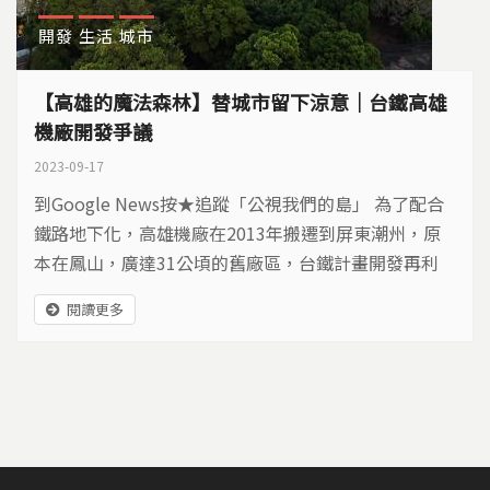
開發
生活
城市
【高雄的魔法森林】替城市留下涼意｜台鐵高雄
機廠開發爭議
2023-09-17
到Google News按★追蹤「公視我們的島」 為了配合
鐵路地下化，高雄機廠在2013年搬遷到屏東潮州，原
本在鳳山，廣達31公頃的舊廠區，台鐵計畫開發再利
用。由於高雄市府提出的計畫案，恐讓綠地變得破碎，
閱讀更多
於是部分居民和環團發聲反對，呼籲集中開發保留綠
地。