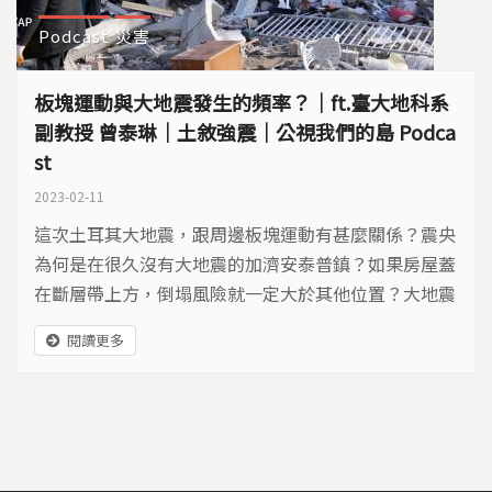
Podcast
災害
板塊運動與大地震發生的頻率？｜ft.臺大地科系
副教授 曾泰琳｜土敘強震｜公視我們的島 Podca
st
2023-02-11
這次土耳其大地震，跟周邊板塊運動有甚麼關係？震央
為何是在很久沒有大地震的加濟安泰普鎮？如果房屋蓋
在斷層帶上方，倒塌風險就一定大於其他位置？大地震
是否真的有週期？目前科學發展，對地震掌握了多少？
閱讀更多
真的能夠提前預測機率？來聽臺灣大學地質科學系副教
授曾泰琳怎麼說？ 台灣同樣是板塊活躍區域，地質學
家們已經整理出，台灣北中南東，各地區的斷層帶以及
大地震的機率，接下來，台灣真的有可能發生規模7....