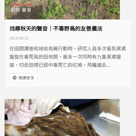
動物
農業
找尋秋天的聲音｜不毒野鳥的友善農法
2016-03-21
在田間調查和撿拾鳥屍行動時，研究人員多次看到黑鳶
盤旋在毒死鳥的田地間，最多一次同時有九隻黑鳶盤
旋，叨走田裡已經中毒死亡的紅鳩，飛離遠去...
閱讀更多