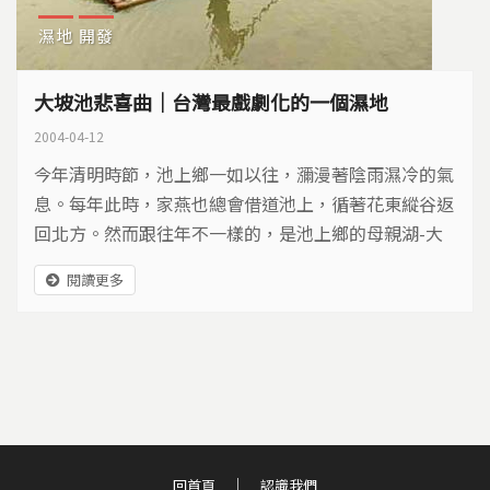
濕地
開發
大坡池悲喜曲｜台灣最戲劇化的一個濕地
2004-04-12
今年清明時節，池上鄉一如以往，瀰漫著陰雨濕冷的氣
息。每年此時，家燕也總會借道池上，循著花東縱谷返
回北方。然而跟往年不一樣的，是池上鄉的母親湖-大
坡池，解下了套在身上的枷鎖，在細雨的滋養中，逐漸
閱讀更多
回復生機。
回首頁
認識我們