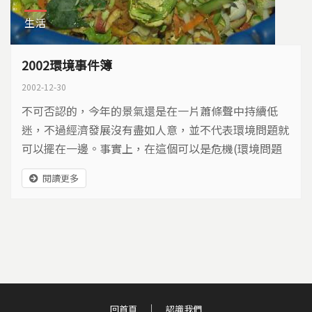
生活
2002環境事件簿
2002-12-30
不可否認的，今年的景氣還是在一片蕭條聲中持續低
迷，不過經濟發展沒有盡如人意，並不代表環境問題就
可以擺在一邊。事實上，在這個可以是危機(環境問題
被刻意忽略)，但也可以是轉機(環境壓力暫時舒緩)的時
閱讀更多
候，正好是大家可以坐下來運籌帷幄的時候。 舊帳算
不完 今年發生的一些環境大事，如果不回過頭去看看
陳年往事，可能一時會弄不清楚。 年初傳出的缺水問
題，以及後續發生的農民抗爭，...
回首頁
認識我們