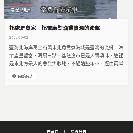
漁業
能源
核處是魚家｜核電廠對漁業資源的衝擊
2000-10-02
臺灣北海岸萬金石與東北角貢寮海域是臺灣的漁鄉，漁
業產量豐富，清晨三點，基隆漁市已是人聲鼎沸，這裡
是東北方最大的魚貨集散地，不過這些年來，經由兩岸
貿易而來的魚，似乎漸漸占據了魚攤，也有魚販感嘆，
閱讀更多
金山附近的魚因為靠近核電廠，因而乏人問津。 原本
每年七月，是北海岸與東北角烏魚苗迴游的時節，成群
小烏魚占據了貢寮雙溪河河口，但是令人訝異的並不是
數量，而是每一隻魚，都有了變形的身軀。1970年代
晚期，...
回首頁
認識我們