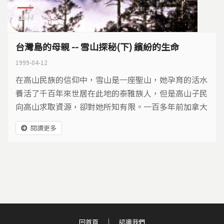
山林
台灣島的母親 -- 雪山探秘(下) 繽紛的生命
1999-04-12
在高山民族的信仰中，雪山是一座聖山，她孕育的活水
養活了千百年來世居在此地的泰雅族人，但是高山子民
向高山求取資源，卻對她所知有限。一百多年前加拿大
籍的馬偕博士試圖攀越雪山，最後無功而返。日本人佔
閱讀更多
領台灣十四年後，科學人員為了建立台灣的山岳資料競
相攀登高峰，在先驅者的探勘下，雪山的神秘面紗被輕
輕掀起，但對這座山岳，人們依舊所知有限。
回首頁
認識我們