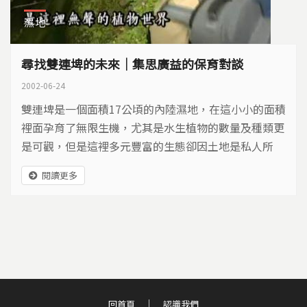
濕地
尋找雙連埤的未來｜集思廣益的保育對談
2002-06-24
雙連埤是一個面積17公頃的內陸濕地，在這小小的面積
裡面孕育了無限生機，尤其是水生植物的數量及種類更
是可觀，但是這裡多元豐富的生態卻因土地是私人所
有，而充滿許多不確定性。之前地主的整地及放水的行
閱讀更多
為，讓長期關切雙連埤的荒野保育協會非常擔心，縣政
府也曾為此告過地主，檢察官最後以不起訴處理。近來
宜蘭社區大學開辦公共論壇，邀請縣府、地主、生態工
作者一起參與，找尋雙連埤的未來。
回首頁
認識我們