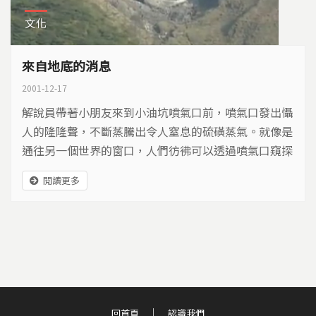
文化
來自地底的消息
2001-12-17
解說員帶著小朋友來到小油坑噴氣口前，噴氣口發出懾
人的隆隆聲，不斷蒸騰出令人窒息的硫磺蒸氣。就像是
通往另一個世界的窗口，人們彷彿可以透過噴氣口窺探
陽明山火山地形的生命歷程。陽明山是台灣唯一以火山
閱讀更多
景觀成立的國家公園，其完整性就算與中國大陸相比，
也只僅次於長白山區。儘管大屯火山群的噴發活動已停
息了二十萬年，但是存留下來的豐富景觀，卻是我們了
解火山地形的最佳例證。
回首頁
認識我們