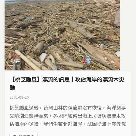
災害
【桃芝颱風】漂流的訊息｜攻佔海岸的漂流木災
難
2001-08-20
桃芝颱風過後，台灣山林的傷痕還沒有恢復，海洋惡夢
又隨潮浪襲捲而來，各地陸續傳出海上垃圾與漂流木攻
佔海岸的災情，我們沿著北部海岸，試圖從海上載浮載
沈的漂流物身上，找出它們這趟漂流之旅所要傳達的訊