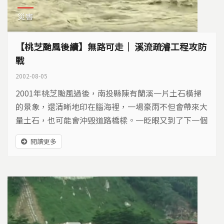
災害
【桃芝颱風後續】無路可走｜ 溪流疏濬工程攻防
戰
2002-08-05
2001年桃芝颱風過後，南投縣陳有蘭溪一片土石橫掃
的景象，還清晰地印在腦海裡，一場豪雨不但會帶來大
量土石，也可能會沖毀道路橋樑。一眨眼又到了下一個
颱風季，一年的時間，新橋已完工通車，橋下的緊急疏
閱讀更多
濬工程，還不眠不休地趕工中，在雨季之前，陳有蘭溪
主流搶著疏濬，聚落附近的野溪整治也沒有停歇。