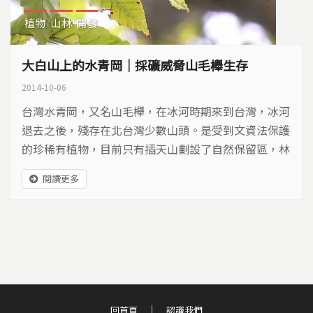
植物
山林
開發
大白山上的水青岡｜採礦威脅山毛櫸生存
2014-10-06
台灣水青岡，又名山毛櫸，在冰河時期來到台灣，冰河
退去之後，殘存在北台灣少數山頭。是受到文資法保護
的珍稀有植物，目前只有插天山劃設了自然保留區，林
務局正計畫將宜蘭縣銅山、大白山、蘭崁山等地區，串
閱讀更多
聯劃設水青岡自然保護區，雖然2012年已經完成調
查，卻遲遲沒公告。大白山上的台灣水青岡，就先遇上
了採礦威脅。
回首頁
認識我們