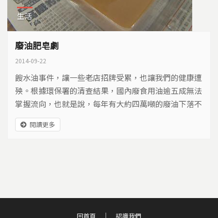
生活
廢油肥皂劇
2014-09-22
餿水油事件，讓一些老店招牌受累，也讓我們的健康遭
殃。根據環保署的清查結果，國內廢食用油逾五成無法
掌握流向，也就是說，每年有大約四萬噸的廢油下落不
明，研判應該是被家庭及攤商轉賣或任意丟棄，堵塞了
閱讀更多
自家水槽、下水道或成為地下油行煉製黑心油的來源。
為避免廢油污染環境，為求吃下肚的油安全無虞，民間
團體展開自保，開始回收廢油來做皂…
回首頁
認識我們