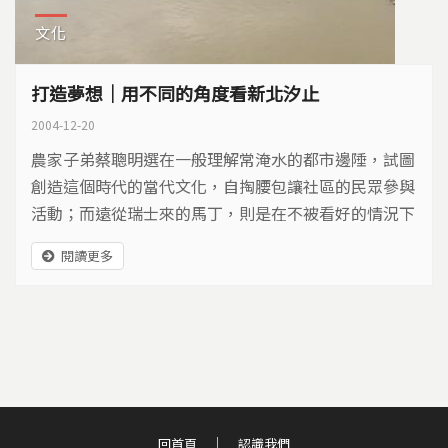
文化
打造夢想｜用不同的角度看新北汐止
2004-12-20
農家子弟蔡聰明選在一般理解常淹水的都市邊陲，試圖
創造這個時代的當代文化，自掏腰包讓社區的民眾參與
活動；而遠從瑞士來的馬丁，則是在不被看好的情況下
移居到汐止。這十五年來，風災水患並沒有讓他木製家
閱讀更多
具倖免於難，而七十六年搬到汐止的高燈立，網羅各地
蒐尋的資料，透過網路和藝文要讓大家認識這個曾以文
化立鎮的地方，他們是怎麼的思考？透過節目我們來看
他們的故事。
回首頁
認識我們