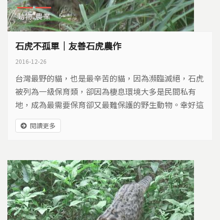
動物
農業
石虎不孤單｜友善石虎農作
2016-12-26
台灣最野的貓，也是最辛苦的貓，因為瀕臨滅絕，石虎
被列為一級保育類，卻因為棲息環境大多是民間私有
地，成為最需要保育卻又最難保護的野生動物。幸好這
幾年有一些轉變，關心牠們的，不再只有第一線研究人
閱讀更多
員，還有更多人努力想把石虎從瀕臨絕種的危崖拉回
來…