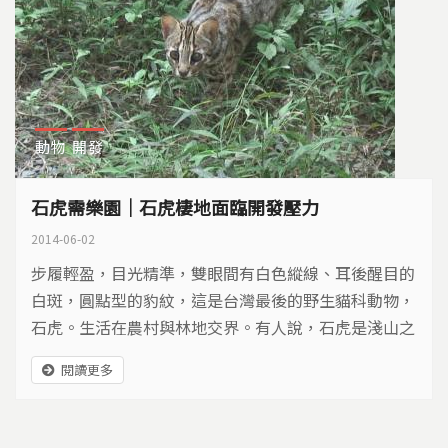
動物
開發
石虎需樂園｜石虎棲地面臨開發壓力
2014-06-02
步履輕盈，目光精準，雙眼間有白色縱線、耳後醒目的
白斑，圓點型的豹紋，這是台灣最後的野生貓科動物，
石虎。生活在農村與林地交界。有人說，石虎是淺山之
王，但在當前的台灣，卻是虎落平陽，名列瀕臨絕種的
閱讀更多
一級保育類動物。牠們數量稀少，僅剩的棲地，卻岌岌
可危…