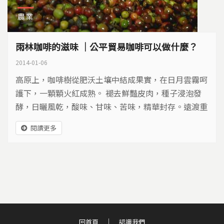
農業
雨林咖啡的滋味 ｜公平貿易咖啡可以做什麼？
2014-01-06
高原上，咖啡樹從肥沃土壤中結成果實，在日月雲霧呵
護下，一顆顆火紅成熟。 褪去鮮豔皮肉，種子浸泡發
酵，日曬風乾，酸味、甘味、苦味，精華封存。遠渡重
洋後，展開高溫試煉，生豆在火熱裡，優雅著色，芬芳
閱讀更多
深邃。香氣四漫，色澤溫潤，點點滴滴沁入，能召喚精
神抖擻，療癒世俗紛擾。從土地到農人，從合作社到貿
易商，從烘焙師到消費者，咖啡生豆層層經手，跨越距
離，遠從四千公里外而來。
回首頁
認識我們