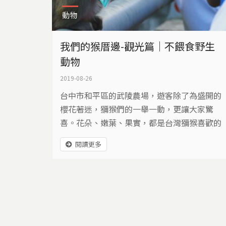
動物
我們的猴厝邊-觀光篇｜不餵食野生
動物
2019-08-26
台中市和平區的武陵農場，遊客除了為盛開的
櫻花著迷，獼猴們的一舉一動，更讓大家驚
喜。花朵、嫩葉、果實，都是台灣獼猴喜歡的
食物，牠們正吃得津津有味，享受著大自然提
閱讀更多
供的美食。不過聰明的獼猴也已經學習到，一
旦人們來了，代表食物也出現了，於是只要有
得吃，獼猴就往那裡去。 獼猴搶食 導致人猴
衝突事件頻傳 台東縣東河鄉的登仙橋遊憩區，
目前成為近距離觀察台灣獼猴的熱門景點，遊
客因為好奇，想親近獼猴，...