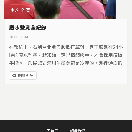
水文
公害
廢水監測全紀錄
2008-01-04
在報紙上，看到台北縣五股鄉打算對一家工廠進行24小
時的廢水監控，就知道一定是情節嚴重，才會採用這種
手段。一般民眾對河川生態保育是冷漠的，溪裡頭魚蝦
不見了也不在意，除非他感受到臭味已經影響到生活，
閱讀更多
才會找里長或民意代表來解決。我們到處看到小溪流被
三面舖上水泥，喪失生機；工廠埋暗管躲避稽查，惡意
排放廢水；黑心唯利是圖，而環境污染卻由全民承擔。
雖然台灣經濟已經發展到一定的規模，但環境意識卻仍
舊相當薄弱。
回首頁
認識我們