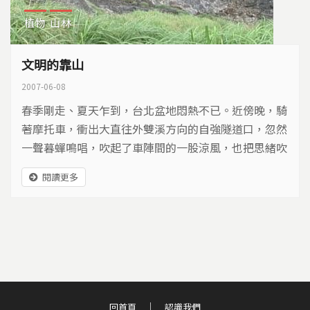
植物
山林
文明的靠山
2007-06-08
春季剛走、夏天乍到，台北盆地悶熱不已。近傍晚，騎
著摩托車，衝出大直往外雙溪方向的自強隧道口，忽然
一聲暮蟬鳴唱，吹起了車陣間的一股涼風，也把思緒吹
向了北方的陽明山。夏天的陽明山，像極台北市的天然
閱讀更多
冷氣房，清爽地撫慰著都市人的躁動與不安。是誰開的
玩笑，讓這座活動了兩百多萬年的火山，在今天，成為
文明的靠山，舒展成守護台北市的臂膀？
回首頁
認識我們