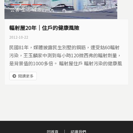
公害
生活
城市
輻射屋20年｜住戶的健康風險
2012-10-22
民國81年，媒體披露民生別墅的鋼筋，遭受鈷60輻射
污染，王玉麟家中測到每小時120微西弗的輻射劑量，
是背景值的1000多倍。 輻射屋住戶 輻射污染的健康風
險 王玉麟一家住在這間輻射屋長達八年，相當於照了5
閱讀更多
80張的胸部X光，這在民生別墅中還不算是很高的。推
算起來，民生別墅輻射屋居民，當年的暴露量大約在80
毫西弗到1230毫西弗之間，是ICRP對一般民眾每年限
制劑量的80到1230倍。...
回首頁
認識我們