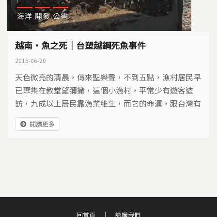
海洋
開發
公害
越南‧魚之死｜台塑越鋼死魚事件
2016-06-20
天色微亮的清晨，傳來聖樂聲，不到五點，漁村居民早
已聚集在教堂望彌撒，這個小漁村，平常少有遊客造
訪，九成以上居民靠漁業維生，而它的命運，跟台灣有
關…
閱讀更多
回首頁
認識我們