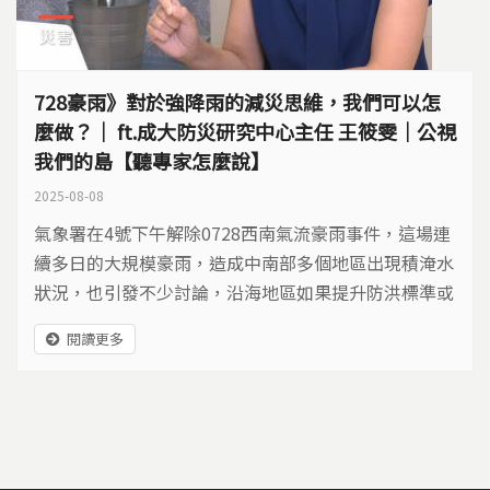
災害
728豪雨》對於強降雨的減災思維，我們可以怎
麼做？｜ ft.成大防災研究中心主任 王筱雯｜公視
我們的島【聽專家怎麼說】
2025-08-08
氣象署在4號下午解除0728西南氣流豪雨事件，這場連
續多日的大規模豪雨，造成中南部多個地區出現積淹水
狀況，也引發不少討論，沿海地區如果提升防洪標準或
區域排水治理率，就能避免淹水嗎？又該如何更全面地
閱讀更多
因應這些環境風險呢？政府推出1000億的治水預算，
有辦法處理問題嗎？又有哪些政策工具可以因應水患
呢？ 我們邀請成大防災研究中心主任王筱雯，分享該
用怎樣的思維來看待「水災」這件事？...